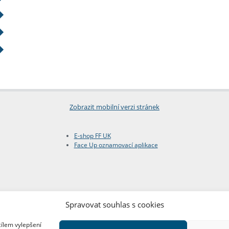
Zobrazit mobilní verzi stránek
E-shop FF UK
Face Up oznamovací aplikace
Spravovat souhlas s cookies
cílem vylepšení