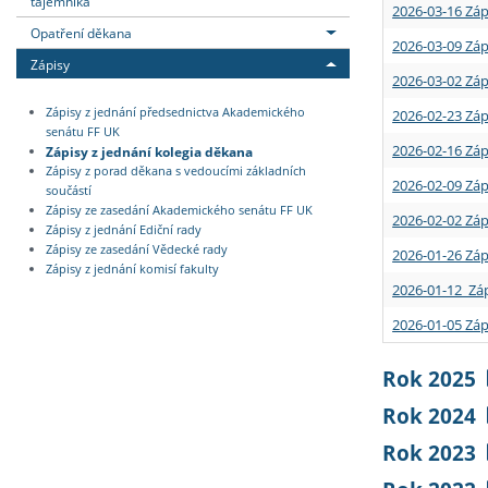
tajemníka
2026-03-16 Záp
Opatření děkana
2026-03-09 Záp
Zápisy
2026-03-02 Záp
Zápisy z jednání předsednictva Akademického
2026-02-23 Záp
senátu FF UK
2026-02-16 Záp
Zápisy z jednání kolegia děkana
Zápisy z porad děkana s vedoucími základních
2026-02-09 Záp
součástí
Zápisy ze zasedání Akademického senátu FF UK
2026-02-02 Záp
Zápisy z jednání Ediční rady
Zápisy ze zasedání Vědecké rady
2026-01-26 Záp
Zápisy z jednání komisí fakulty
2026-01-12 Záp
2026-01-05 Záp
Rok 2025
Rok 2024
Rok 2023