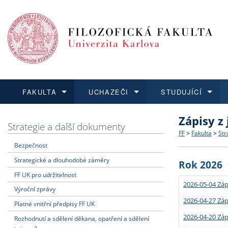
FAKULTA
UCHAZEČI
STUDUJÍCÍ
Zápisy z
FAKULTA
UCHAZEČI
STUDUJÍCÍ
VĚDA A VÝZKUM
ZAHRANIČÍ
Struktura a
Co studova
Bakalářsk
O vědě a 
Aktuální n
Strategie a další dokumenty
FF
>
Fakulta
>
Str
Bezpečnost
Dozvědět se více
Podat přihlášku
Dozvědět se více
Dozvědět se více
Dozvědět se více
Strategie 
Učitelské 
Doktorské
Akademické
Vyjíždějící
Strategické a dlouhodobé záměry
Rok 2026
Podpora a
Informace 
Rigorózní 
Granty a p
Přijíždějíc
FF UK pro udržitelnost
2026-05-04 Záp
Výroční zprávy
Absolventi
Vyjíždějíc
2026-04-27 Záp
Platné vnitřní předpisy FF UK
2026-04-20 Záp
Rozhodnutí a sdělení děkana, opatření a sdělení
Fakultní š