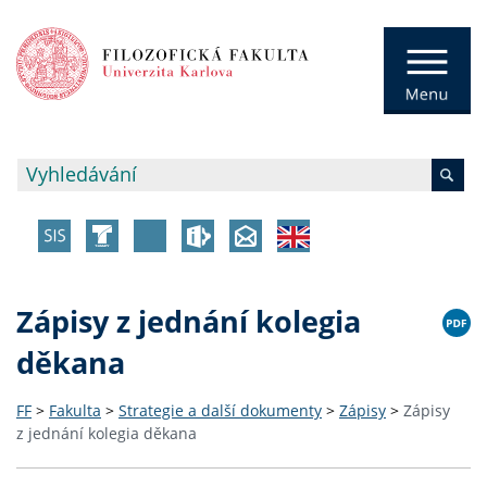
Zápisy z jednání kolegia
děkana
FF
>
Fakulta
>
Strategie a další dokumenty
>
Zápisy
>
Zápisy
z jednání kolegia děkana