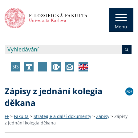
Zápisy z jednání kolegia
děkana
FF
>
Fakulta
>
Strategie a další dokumenty
>
Zápisy
>
Zápisy
z jednání kolegia děkana