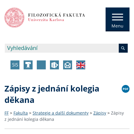
Zápisy z jednání kolegia
děkana
FF
>
Fakulta
>
Strategie a další dokumenty
>
Zápisy
>
Zápisy
z jednání kolegia děkana