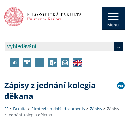
Zápisy z jednání kolegia
děkana
FF
>
Fakulta
>
Strategie a další dokumenty
>
Zápisy
>
Zápisy
z jednání kolegia děkana