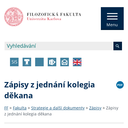
Zápisy z jednání kolegia
děkana
FF
>
Fakulta
>
Strategie a další dokumenty
>
Zápisy
>
Zápisy
z jednání kolegia děkana