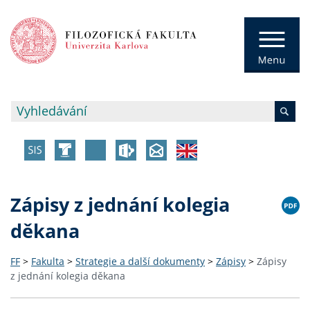
Zápisy z jednání kolegia
děkana
FF
>
Fakulta
>
Strategie a další dokumenty
>
Zápisy
>
Zápisy
z jednání kolegia děkana