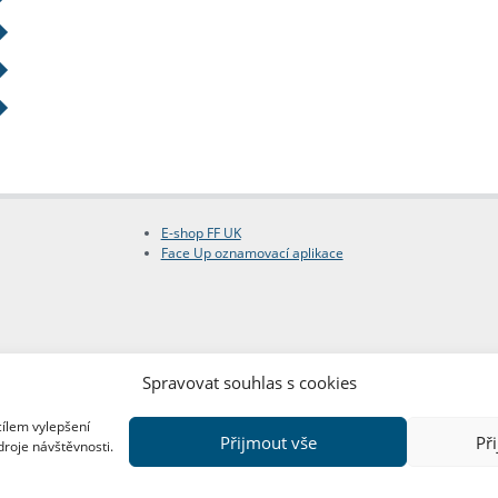
E-shop FF UK
Face Up oznamovací aplikace
Spravovat souhlas s cookies
cílem vylepšení
Přijmout vše
Př
droje návštěvnosti.
Copyright © FF UK 2026
Design:
Red Peppers