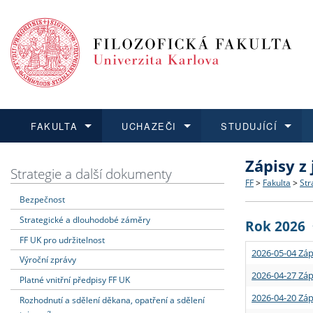
FAKULTA
UCHAZEČI
STUDUJÍCÍ
Zápisy z
FAKULTA
UCHAZEČI
STUDUJÍCÍ
VĚDA A VÝZKUM
ZAHRANIČÍ
Struktura a
Co studova
Bakalářsk
O vědě a 
Aktuální n
Strategie a další dokumenty
FF
>
Fakulta
>
Str
Bezpečnost
Dozvědět se více
Podat přihlášku
Dozvědět se více
Dozvědět se více
Dozvědět se více
Strategie 
Učitelské 
Doktorské
Akademické
Vyjíždějící
Strategické a dlouhodobé záměry
Rok 2026
Podpora a
Informace 
Rigorózní 
Granty a p
Přijíždějíc
FF UK pro udržitelnost
2026-05-04 Záp
Výroční zprávy
Absolventi
Vyjíždějíc
2026-04-27 Záp
Platné vnitřní předpisy FF UK
2026-04-20 Záp
Rozhodnutí a sdělení děkana, opatření a sdělení
Fakultní š