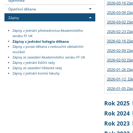
tajemníka
2026-03-16 Záp
Opatření děkana
2026-03-09 Záp
Zápisy
2026-03-02 Záp
Zápisy z jednání předsednictva Akademického
2026-02-23 Záp
senátu FF UK
2026-02-16 Záp
Zápisy z jednání kolegia děkana
Zápisy z porad děkana s vedoucími základních
2026-02-09 Záp
součástí
Zápisy ze zasedání Akademického senátu FF UK
2026-02-02 Záp
Zápisy z jednání Ediční rady
Zápisy ze zasedání Vědecké rady
2026-01-26 Záp
Zápisy z jednání komisí fakulty
2026-01-12 Záp
2026-01-05 Záp
Rok 2025
Rok 2024
Rok 2023