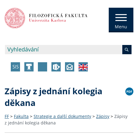
Zápisy z jednání kolegia
děkana
FF
>
Fakulta
>
Strategie a další dokumenty
>
Zápisy
>
Zápisy
z jednání kolegia děkana