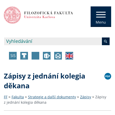
Zápisy z jednání kolegia
děkana
FF
>
Fakulta
>
Strategie a další dokumenty
>
Zápisy
>
Zápisy
z jednání kolegia děkana