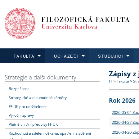
FAKULTA
UCHAZEČI
STUDUJÍCÍ
Zápisy z
FAKULTA
UCHAZEČI
STUDUJÍCÍ
VĚDA A VÝZKUM
ZAHRANIČÍ
Struktura a
Co studova
Bakalářsk
O vědě a 
Aktuální n
Strategie a další dokumenty
FF
>
Fakulta
>
Str
Bezpečnost
Dozvědět se více
Podat přihlášku
Dozvědět se více
Dozvědět se více
Dozvědět se více
Strategie 
Učitelské 
Doktorské
Akademické
Vyjíždějící
Strategické a dlouhodobé záměry
Rok 2026
Podpora a
Informace 
Rigorózní 
Granty a p
Přijíždějíc
FF UK pro udržitelnost
2026-05-04 Záp
Výroční zprávy
Absolventi
Vyjíždějíc
2026-04-27 Záp
Platné vnitřní předpisy FF UK
2026-04-20 Záp
Rozhodnutí a sdělení děkana, opatření a sdělení
Fakultní š