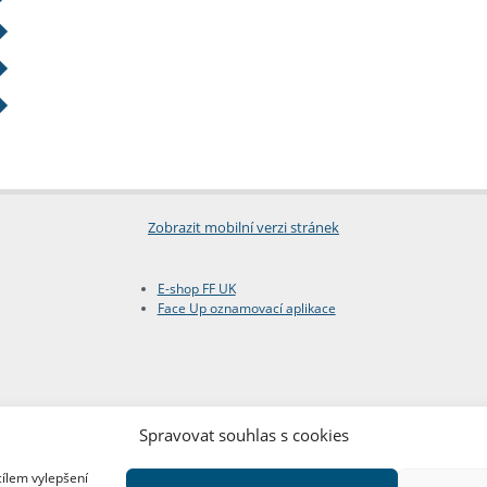
Zobrazit mobilní verzi stránek
E-shop FF UK
Face Up oznamovací aplikace
Spravovat souhlas s cookies
cílem vylepšení