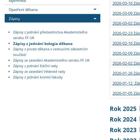
tajemníka
2026-03-16 Záp
Opatření děkana
2026-03-09 Záp
Zápisy
2026-03-02 Záp
Zápisy z jednání předsednictva Akademického
2026-02-23 Záp
senátu FF UK
2026-02-16 Záp
Zápisy z jednání kolegia děkana
Zápisy z porad děkana s vedoucími základních
2026-02-09 Záp
součástí
Zápisy ze zasedání Akademického senátu FF UK
2026-02-02 Záp
Zápisy z jednání Ediční rady
Zápisy ze zasedání Vědecké rady
2026-01-26 Záp
Zápisy z jednání komisí fakulty
2026-01-12 Záp
2026-01-05 Záp
Rok 2025
Rok 2024
Rok 2023