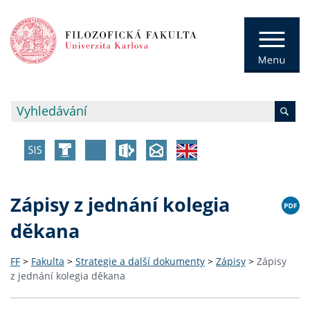
Zápisy z jednání kolegia
děkana
FF
>
Fakulta
>
Strategie a další dokumenty
>
Zápisy
>
Zápisy
z jednání kolegia děkana