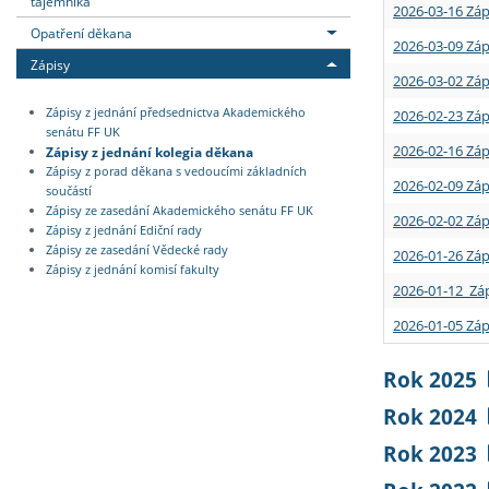
tajemníka
2026-03-16 Záp
Opatření děkana
2026-03-09 Záp
Zápisy
2026-03-02 Záp
Zápisy z jednání předsednictva Akademického
2026-02-23 Záp
senátu FF UK
2026-02-16 Záp
Zápisy z jednání kolegia děkana
Zápisy z porad děkana s vedoucími základních
2026-02-09 Záp
součástí
Zápisy ze zasedání Akademického senátu FF UK
2026-02-02 Záp
Zápisy z jednání Ediční rady
Zápisy ze zasedání Vědecké rady
2026-01-26 Záp
Zápisy z jednání komisí fakulty
2026-01-12 Záp
2026-01-05 Záp
Rok 2025
Rok 2024
Rok 2023