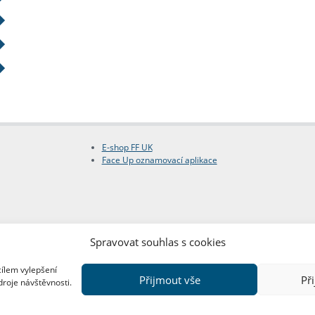
E-shop FF UK
Face Up oznamovací aplikace
Spravovat souhlas s cookies
cílem vylepšení
Přijmout vše
Př
droje návštěvnosti.
Copyright © FF UK 2026
Design:
Red Peppers