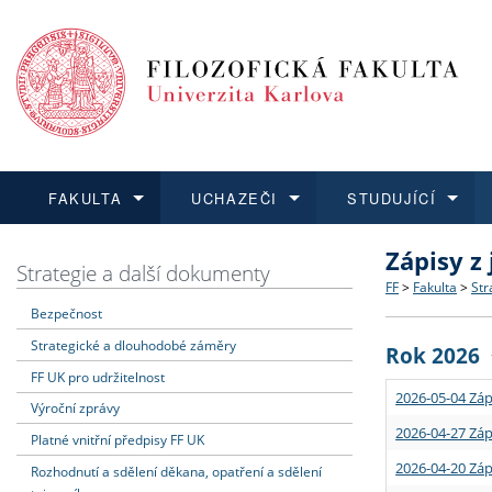
FAKULTA
UCHAZEČI
STUDUJÍCÍ
Zápisy z
FAKULTA
UCHAZEČI
STUDUJÍCÍ
VĚDA A VÝZKUM
ZAHRANIČÍ
Struktura a
Co studova
Bakalářsk
O vědě a 
Aktuální n
Strategie a další dokumenty
FF
>
Fakulta
>
Str
Bezpečnost
Dozvědět se více
Podat přihlášku
Dozvědět se více
Dozvědět se více
Dozvědět se více
Strategie 
Učitelské 
Doktorské
Akademické
Vyjíždějící
Strategické a dlouhodobé záměry
Rok 2026
Podpora a
Informace 
Rigorózní 
Granty a p
Přijíždějíc
FF UK pro udržitelnost
2026-05-04 Záp
Výroční zprávy
Absolventi
Vyjíždějíc
2026-04-27 Záp
Platné vnitřní předpisy FF UK
2026-04-20 Záp
Rozhodnutí a sdělení děkana, opatření a sdělení
Fakultní š