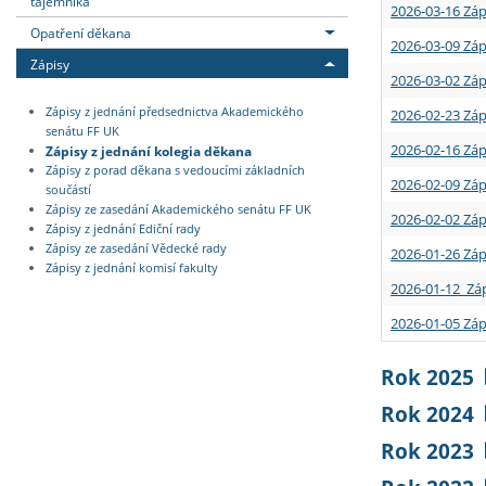
tajemníka
2026-03-16 Záp
Opatření děkana
2026-03-09 Záp
Zápisy
2026-03-02 Záp
Zápisy z jednání předsednictva Akademického
2026-02-23 Záp
senátu FF UK
2026-02-16 Záp
Zápisy z jednání kolegia děkana
Zápisy z porad děkana s vedoucími základních
2026-02-09 Záp
součástí
Zápisy ze zasedání Akademického senátu FF UK
2026-02-02 Záp
Zápisy z jednání Ediční rady
Zápisy ze zasedání Vědecké rady
2026-01-26 Záp
Zápisy z jednání komisí fakulty
2026-01-12 Záp
2026-01-05 Záp
Rok 2025
Rok 2024
Rok 2023