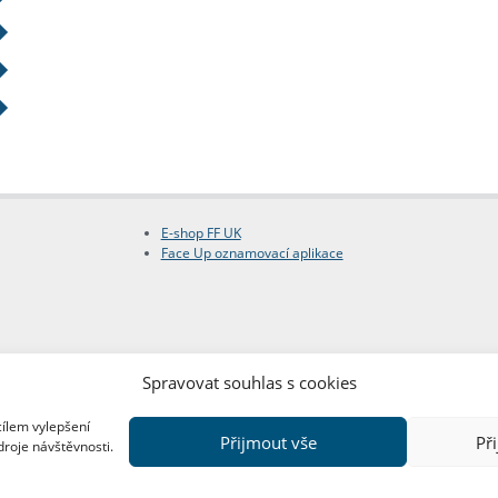
E-shop FF UK
Face Up oznamovací aplikace
Spravovat souhlas s cookies
cílem vylepšení
Přijmout vše
Př
droje návštěvnosti.
Copyright © FF UK 2026
Design:
Red Peppers