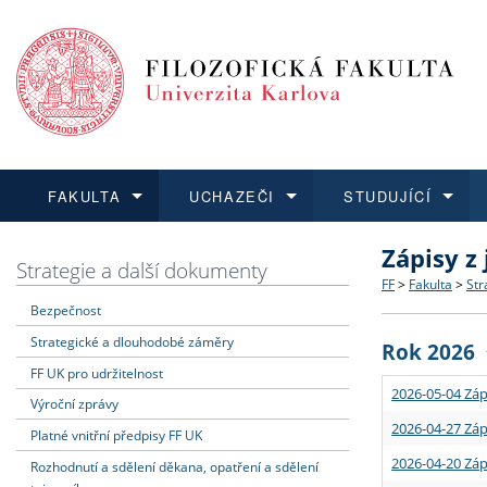
FAKULTA
UCHAZEČI
STUDUJÍCÍ
Zápisy z
FAKULTA
UCHAZEČI
STUDUJÍCÍ
VĚDA A VÝZKUM
ZAHRANIČÍ
Struktura a
Co studova
Bakalářsk
O vědě a 
Aktuální n
Strategie a další dokumenty
FF
>
Fakulta
>
Str
Bezpečnost
Dozvědět se více
Podat přihlášku
Dozvědět se více
Dozvědět se více
Dozvědět se více
Strategie 
Učitelské 
Doktorské
Akademické
Vyjíždějící
Strategické a dlouhodobé záměry
Rok 2026
Podpora a
Informace 
Rigorózní 
Granty a p
Přijíždějíc
FF UK pro udržitelnost
2026-05-04 Záp
Výroční zprávy
Absolventi
Vyjíždějíc
2026-04-27 Záp
Platné vnitřní předpisy FF UK
2026-04-20 Záp
Rozhodnutí a sdělení děkana, opatření a sdělení
Fakultní š