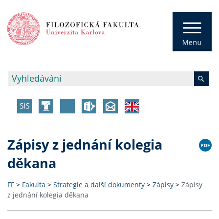
Zápisy z jednání kolegia
děkana
FF
>
Fakulta
>
Strategie a další dokumenty
>
Zápisy
>
Zápisy
z jednání kolegia děkana