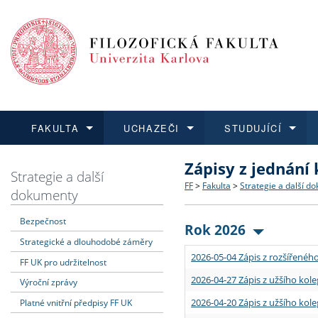
FAKULTA
UCHAZEČI
STUDUJÍCÍ
Zápisy z jednání
FAKULTA
UCHAZEČI
STUDUJÍCÍ
VĚDA A VÝZKUM
ZAHRANIČÍ
Struktura a historie
Co studovat a jak se přihlá
Bakalářské a magisterské
O vědě a výzkumu na FF
Aktuální nabídky a výběrov
Strategie a další
FF
>
Fakulta
>
Strategie a další d
dokumenty
Dozvědět se více
Podat přihlášku
Dozvědět se více
Dozvědět se více
Dozvědět se více
Strategie a další dokumen
Učitelské studijní program
Doktorské studium
Akademické kvalifikace
Vyjíždějící studenti
Bezpečnost
Rok 2026
Strategické a dlouhodobé záměry
Podpora a benefity pro z
Informace k průběhu přijím
Rigorózní řízení
Granty a projekty
Přijíždějící studenti
2026-05-04 Zápis z rozšířeného
FF UK pro udržitelnost
Absolventi fakulty
Vyjíždějící zaměstnanci
2026-04-27 Zápis z užšího kole
Výroční zprávy
2026-04-20 Zápis z užšího kole
Platné vnitřní předpisy FF UK
Fakultní školy FF UK