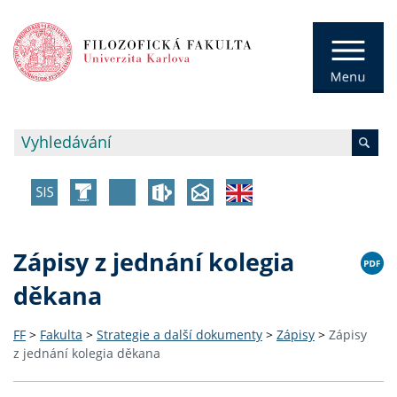
Zápisy z jednání kolegia
děkana
FF
>
Fakulta
>
Strategie a další dokumenty
>
Zápisy
>
Zápisy
z jednání kolegia děkana