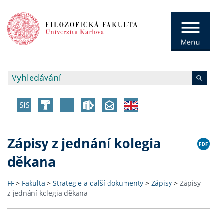
Zápisy z jednání kolegia
děkana
FF
>
Fakulta
>
Strategie a další dokumenty
>
Zápisy
>
Zápisy
z jednání kolegia děkana