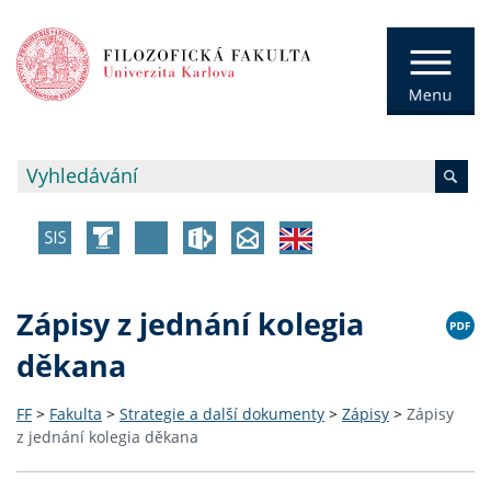
Zápisy z jednání kolegia
děkana
FF
>
Fakulta
>
Strategie a další dokumenty
>
Zápisy
>
Zápisy
z jednání kolegia děkana