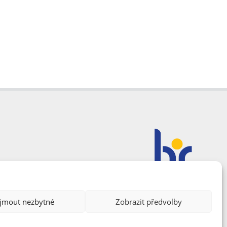
ijmout nezbytné
Zobrazit předvolby