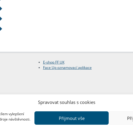
E-shop FF UK
Face Up oznamovací aplikace
Spravovat souhlas s cookies
cílem vylepšení
Přijmout vše
Př
droje návštěvnosti.
Copyright © FF UK 2026
Design:
Red Peppers