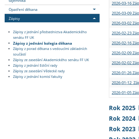
tajemníka
2026-03-16 Záp
Opatření děkana
2026-03-09 Záp
Zápisy
2026-03-02 Záp
Zápisy z jednání předsednictva Akademického
2026-02-23 Záp
senátu FF UK
2026-02-16 Záp
Zápisy z jednání kolegia děkana
Zápisy z porad děkana s vedoucími základních
2026-02-09 Záp
součástí
Zápisy ze zasedání Akademického senátu FF UK
2026-02-02 Záp
Zápisy z jednání Ediční rady
Zápisy ze zasedání Vědecké rady
2026-01-26 Záp
Zápisy z jednání komisí fakulty
2026-01-12 Záp
2026-01-05 Záp
Rok 2025
Rok 2024
Rok 2023