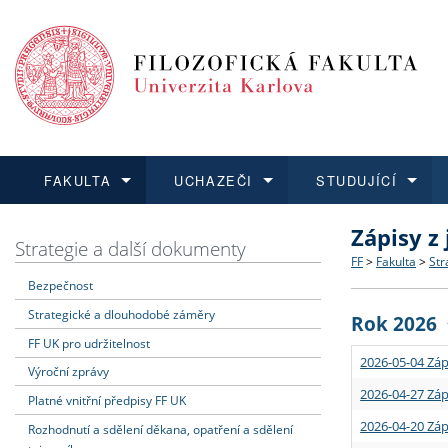
FAKULTA
UCHAZEČI
STUDUJÍCÍ
Zápisy z
FAKULTA
UCHAZEČI
STUDUJÍCÍ
VĚDA A VÝZKUM
ZAHRANIČÍ
Struktura a
Co studova
Bakalářsk
O vědě a 
Aktuální n
Strategie a další dokumenty
FF
>
Fakulta
>
Str
Bezpečnost
Dozvědět se více
Podat přihlášku
Dozvědět se více
Dozvědět se více
Dozvědět se více
Strategie 
Učitelské 
Doktorské
Akademické
Vyjíždějící
Strategické a dlouhodobé záměry
Rok 2026
Podpora a
Informace 
Rigorózní 
Granty a p
Přijíždějíc
FF UK pro udržitelnost
2026-05-04 Záp
Výroční zprávy
Absolventi
Vyjíždějíc
2026-04-27 Záp
Platné vnitřní předpisy FF UK
2026-04-20 Záp
Rozhodnutí a sdělení děkana, opatření a sdělení
Fakultní š