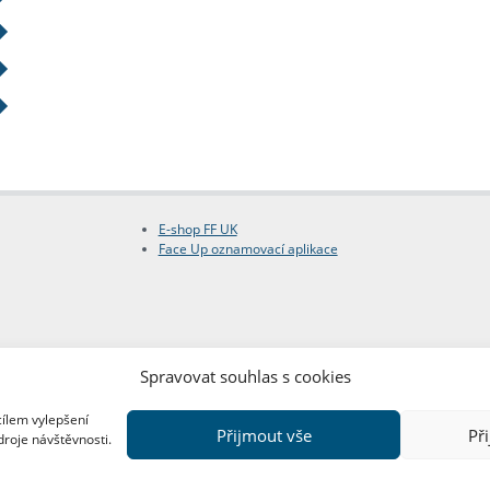
E-shop FF UK
Face Up oznamovací aplikace
Spravovat souhlas s cookies
cílem vylepšení
Přijmout vše
Př
droje návštěvnosti.
Copyright © FF UK 2026
Design:
Red Peppers