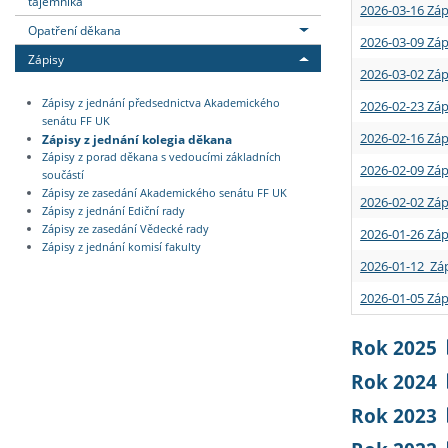
tajemníka
2026-03-16 Záp
Opatření děkana
2026-03-09 Záp
Zápisy
2026-03-02 Záp
Zápisy z jednání předsednictva Akademického
2026-02-23 Záp
senátu FF UK
2026-02-16 Záp
Zápisy z jednání kolegia děkana
Zápisy z porad děkana s vedoucími základních
2026-02-09 Záp
součástí
Zápisy ze zasedání Akademického senátu FF UK
2026-02-02 Záp
Zápisy z jednání Ediční rady
Zápisy ze zasedání Vědecké rady
2026-01-26 Záp
Zápisy z jednání komisí fakulty
2026-01-12 Záp
2026-01-05 Záp
Rok 2025
Rok 2024
Rok 2023