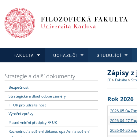
FAKULTA
UCHAZEČI
STUDUJÍCÍ
Zápisy z
FAKULTA
UCHAZEČI
STUDUJÍCÍ
VĚDA A VÝZKUM
ZAHRANIČÍ
Struktura a
Co studova
Bakalářsk
O vědě a 
Aktuální n
Strategie a další dokumenty
FF
>
Fakulta
>
Str
Bezpečnost
Dozvědět se více
Podat přihlášku
Dozvědět se více
Dozvědět se více
Dozvědět se více
Strategie 
Učitelské 
Doktorské
Akademické
Vyjíždějící
Strategické a dlouhodobé záměry
Rok 2026
Podpora a
Informace 
Rigorózní 
Granty a p
Přijíždějíc
FF UK pro udržitelnost
2026-05-04 Záp
Výroční zprávy
Absolventi
Vyjíždějíc
2026-04-27 Záp
Platné vnitřní předpisy FF UK
2026-04-20 Záp
Rozhodnutí a sdělení děkana, opatření a sdělení
Fakultní š