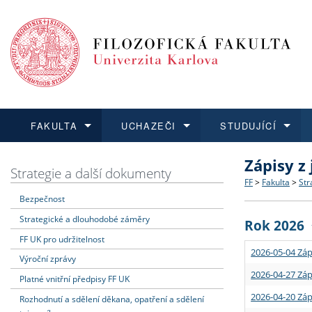
FAKULTA
UCHAZEČI
STUDUJÍCÍ
Zápisy z
FAKULTA
UCHAZEČI
STUDUJÍCÍ
VĚDA A VÝZKUM
ZAHRANIČÍ
Struktura a
Co studova
Bakalářsk
O vědě a 
Aktuální n
Strategie a další dokumenty
FF
>
Fakulta
>
Str
Bezpečnost
Dozvědět se více
Podat přihlášku
Dozvědět se více
Dozvědět se více
Dozvědět se více
Strategie 
Učitelské 
Doktorské
Akademické
Vyjíždějící
Strategické a dlouhodobé záměry
Rok 2026
Podpora a
Informace 
Rigorózní 
Granty a p
Přijíždějíc
FF UK pro udržitelnost
2026-05-04 Záp
Výroční zprávy
Absolventi
Vyjíždějíc
2026-04-27 Záp
Platné vnitřní předpisy FF UK
2026-04-20 Záp
Rozhodnutí a sdělení děkana, opatření a sdělení
Fakultní š