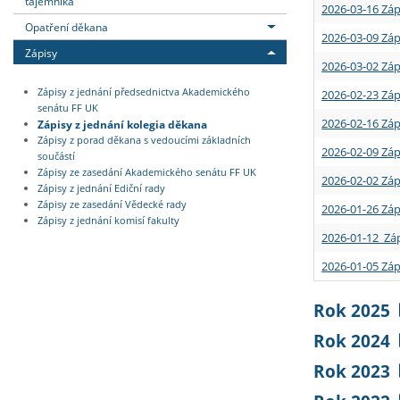
tajemníka
2026-03-16 Záp
Opatření děkana
2026-03-09 Záp
Zápisy
2026-03-02 Záp
Zápisy z jednání předsednictva Akademického
2026-02-23 Záp
senátu FF UK
2026-02-16 Záp
Zápisy z jednání kolegia děkana
Zápisy z porad děkana s vedoucími základních
2026-02-09 Záp
součástí
Zápisy ze zasedání Akademického senátu FF UK
2026-02-02 Záp
Zápisy z jednání Ediční rady
Zápisy ze zasedání Vědecké rady
2026-01-26 Záp
Zápisy z jednání komisí fakulty
2026-01-12 Záp
2026-01-05 Záp
Rok 2025
Rok 2024
Rok 2023