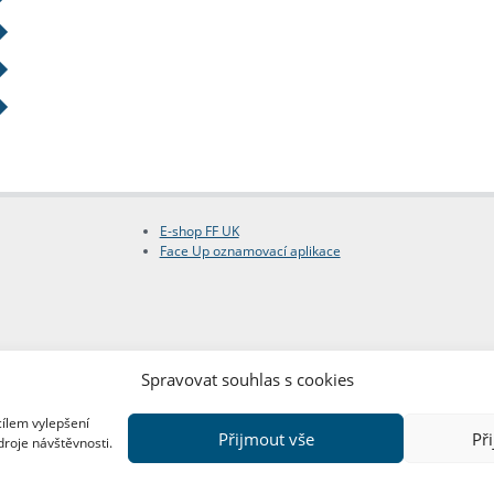
E-shop FF UK
Face Up oznamovací aplikace
Spravovat souhlas s cookies
cílem vylepšení
Přijmout vše
Př
droje návštěvnosti.
Copyright © FF UK 2026
Design:
Red Peppers