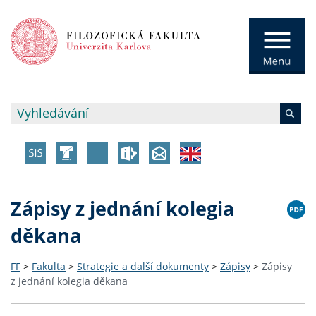
Zápisy z jednání kolegia
děkana
FF
>
Fakulta
>
Strategie a další dokumenty
>
Zápisy
>
Zápisy
z jednání kolegia děkana