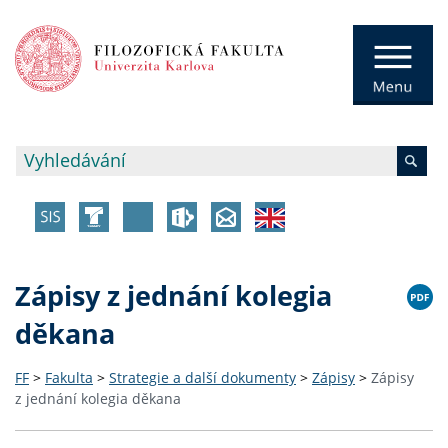
Zápisy z jednání kolegia
děkana
FF
>
Fakulta
>
Strategie a další dokumenty
>
Zápisy
>
Zápisy
z jednání kolegia děkana