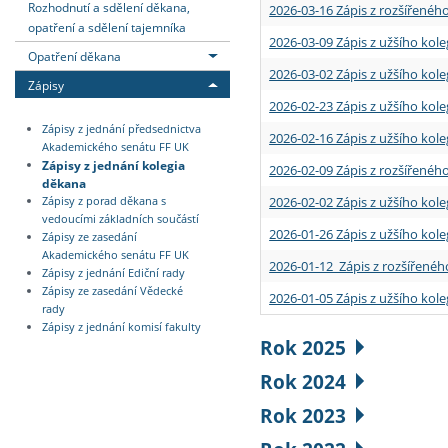
Rozhodnutí a sdělení děkana,
2026-03-16 Zápis z rozšířenéh
opatření a sdělení tajemníka
2026-03-09 Zápis z užšího kole
Opatření děkana
2026-03-02 Zápis z užšího kole
Zápisy
2026-02-23 Zápis z užšího kol
Zápisy z jednání předsednictva
2026-02-16 Zápis z užšího kole
Akademického senátu FF UK
Zápisy z jednání kolegia
2026-02-09 Zápis z rozšířeného
děkana
2026-02-02 Zápis z užšího kol
Zápisy z porad děkana s
vedoucími základních součástí
2026-01-26 Zápis z užšího kole
Zápisy ze zasedání
Akademického senátu FF UK
2026-01-12 Zápis z rozšířenéh
Zápisy z jednání Ediční rady
Zápisy ze zasedání Vědecké
2026-01-05 Zápis z užšího kole
rady
Zápisy z jednání komisí fakulty
Rok 2025
Rok 2024
Rok 2023