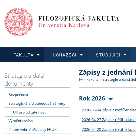
FAKULTA
UCHAZEČI
STUDUJÍCÍ
Zápisy z jednání
FAKULTA
UCHAZEČI
STUDUJÍCÍ
VĚDA A VÝZKUM
ZAHRANIČÍ
Struktura a historie
Co studovat a jak se přihlá
Bakalářské a magisterské
O vědě a výzkumu na FF
Aktuální nabídky a výběrov
Strategie a další
FF
>
Fakulta
>
Strategie a další d
dokumenty
Dozvědět se více
Podat přihlášku
Dozvědět se více
Dozvědět se více
Dozvědět se více
Strategie a další dokumen
Učitelské studijní program
Doktorské studium
Akademické kvalifikace
Vyjíždějící studenti
Bezpečnost
Rok 2026
Strategické a dlouhodobé záměry
Podpora a benefity pro z
Informace k průběhu přijím
Rigorózní řízení
Granty a projekty
Přijíždějící studenti
2026-05-04 Zápis z rozšířeného
FF UK pro udržitelnost
Absolventi fakulty
Vyjíždějící zaměstnanci
2026-04-27 Zápis z užšího kole
Výroční zprávy
2026-04-20 Zápis z užšího kole
Platné vnitřní předpisy FF UK
Fakultní školy FF UK