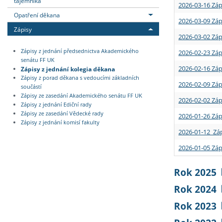
tajemníka
2026-03-16 Záp
Opatření děkana
2026-03-09 Záp
Zápisy
2026-03-02 Záp
Zápisy z jednání předsednictva Akademického
2026-02-23 Záp
senátu FF UK
2026-02-16 Záp
Zápisy z jednání kolegia děkana
Zápisy z porad děkana s vedoucími základních
2026-02-09 Záp
součástí
Zápisy ze zasedání Akademického senátu FF UK
2026-02-02 Záp
Zápisy z jednání Ediční rady
Zápisy ze zasedání Vědecké rady
2026-01-26 Záp
Zápisy z jednání komisí fakulty
2026-01-12 Záp
2026-01-05 Záp
Rok 2025
Rok 2024
Rok 2023