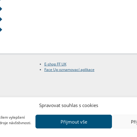
E-shop FF UK
Face Up oznamovací aplikace
Spravovat souhlas s cookies
cílem vylepšení
Přijmout vše
Př
droje návštěvnosti.
Copyright © FF UK 2026
Design:
Red Peppers