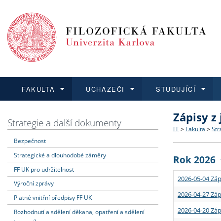
FAKULTA
UCHAZEČI
STUDUJÍCÍ
Zápisy z
FAKULTA
UCHAZEČI
STUDUJÍCÍ
VĚDA A VÝZKUM
ZAHRANIČÍ
Struktura a
Co studova
Bakalářsk
O vědě a 
Aktuální n
Strategie a další dokumenty
FF
>
Fakulta
>
Str
Bezpečnost
Dozvědět se více
Podat přihlášku
Dozvědět se více
Dozvědět se více
Dozvědět se více
Strategie 
Učitelské 
Doktorské
Akademické
Vyjíždějící
Strategické a dlouhodobé záměry
Rok 2026
Podpora a
Informace 
Rigorózní 
Granty a p
Přijíždějíc
FF UK pro udržitelnost
2026-05-04 Záp
Výroční zprávy
Absolventi
Vyjíždějíc
2026-04-27 Záp
Platné vnitřní předpisy FF UK
2026-04-20 Záp
Rozhodnutí a sdělení děkana, opatření a sdělení
Fakultní š