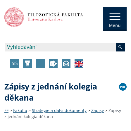
Zápisy z jednání kolegia
děkana
FF
>
Fakulta
>
Strategie a další dokumenty
>
Zápisy
>
Zápisy
z jednání kolegia děkana