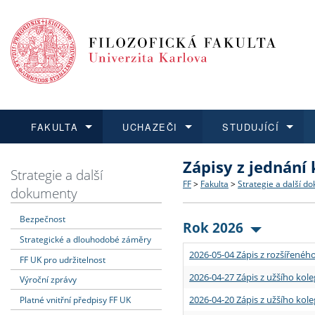
FAKULTA
UCHAZEČI
STUDUJÍCÍ
Zápisy z jednání
FAKULTA
UCHAZEČI
STUDUJÍCÍ
VĚDA A VÝZKUM
ZAHRANIČÍ
Struktura a historie
Co studovat a jak se přihlá
Bakalářské a magisterské
O vědě a výzkumu na FF
Aktuální nabídky a výběrov
Strategie a další
FF
>
Fakulta
>
Strategie a další d
dokumenty
Dozvědět se více
Podat přihlášku
Dozvědět se více
Dozvědět se více
Dozvědět se více
Strategie a další dokumen
Učitelské studijní program
Doktorské studium
Akademické kvalifikace
Vyjíždějící studenti
Bezpečnost
Rok 2026
Strategické a dlouhodobé záměry
Podpora a benefity pro z
Informace k průběhu přijím
Rigorózní řízení
Granty a projekty
Přijíždějící studenti
2026-05-04 Zápis z rozšířeného
FF UK pro udržitelnost
Absolventi fakulty
Vyjíždějící zaměstnanci
2026-04-27 Zápis z užšího kole
Výroční zprávy
2026-04-20 Zápis z užšího kole
Platné vnitřní předpisy FF UK
Fakultní školy FF UK