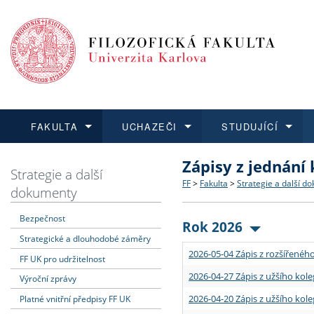
FAKULTA
UCHAZEČI
STUDUJÍCÍ
Zápisy z jednání
FAKULTA
UCHAZEČI
STUDUJÍCÍ
VĚDA A VÝZKUM
ZAHRANIČÍ
Struktura a historie
Co studovat a jak se přihlá
Bakalářské a magisterské
O vědě a výzkumu na FF
Aktuální nabídky a výběrov
Strategie a další
FF
>
Fakulta
>
Strategie a další d
dokumenty
Dozvědět se více
Podat přihlášku
Dozvědět se více
Dozvědět se více
Dozvědět se více
Strategie a další dokumen
Učitelské studijní program
Doktorské studium
Akademické kvalifikace
Vyjíždějící studenti
Bezpečnost
Rok 2026
Strategické a dlouhodobé záměry
Podpora a benefity pro z
Informace k průběhu přijím
Rigorózní řízení
Granty a projekty
Přijíždějící studenti
2026-05-04 Zápis z rozšířeného
FF UK pro udržitelnost
Absolventi fakulty
Vyjíždějící zaměstnanci
2026-04-27 Zápis z užšího kole
Výroční zprávy
2026-04-20 Zápis z užšího kole
Platné vnitřní předpisy FF UK
Fakultní školy FF UK