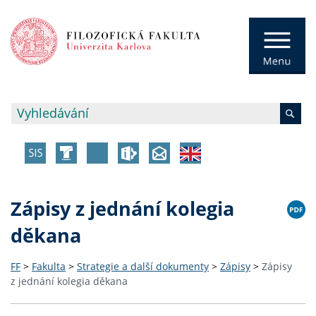
Zápisy z jednání kolegia
děkana
FF
>
Fakulta
>
Strategie a další dokumenty
>
Zápisy
>
Zápisy
z jednání kolegia děkana