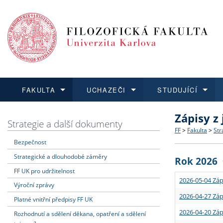
FAKULTA
UCHAZEČI
STUDUJÍCÍ
Zápisy z
FAKULTA
UCHAZEČI
STUDUJÍCÍ
VĚDA A VÝZKUM
ZAHRANIČÍ
Struktura a
Co studova
Bakalářsk
O vědě a 
Aktuální n
Strategie a další dokumenty
FF
>
Fakulta
>
Str
Bezpečnost
Dozvědět se více
Podat přihlášku
Dozvědět se více
Dozvědět se více
Dozvědět se více
Strategie 
Učitelské 
Doktorské
Akademické
Vyjíždějící
Strategické a dlouhodobé záměry
Rok 2026
Podpora a
Informace 
Rigorózní 
Granty a p
Přijíždějíc
FF UK pro udržitelnost
2026-05-04 Záp
Výroční zprávy
Absolventi
Vyjíždějíc
2026-04-27 Záp
Platné vnitřní předpisy FF UK
2026-04-20 Záp
Rozhodnutí a sdělení děkana, opatření a sdělení
Fakultní š