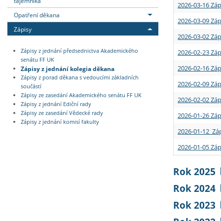
tajemníka
2026-03-16 Záp
Opatření děkana
2026-03-09 Záp
Zápisy
2026-03-02 Záp
Zápisy z jednání předsednictva Akademického
2026-02-23 Záp
senátu FF UK
2026-02-16 Záp
Zápisy z jednání kolegia děkana
Zápisy z porad děkana s vedoucími základních
2026-02-09 Záp
součástí
Zápisy ze zasedání Akademického senátu FF UK
2026-02-02 Záp
Zápisy z jednání Ediční rady
Zápisy ze zasedání Vědecké rady
2026-01-26 Záp
Zápisy z jednání komisí fakulty
2026-01-12 Záp
2026-01-05 Záp
Rok 2025
Rok 2024
Rok 2023