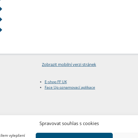
Zobrazit mobilní verzi stránek
E-shop FF UK
Face Up oznamovací aplikace
Spravovat souhlas s cookies
cílem vylepšení