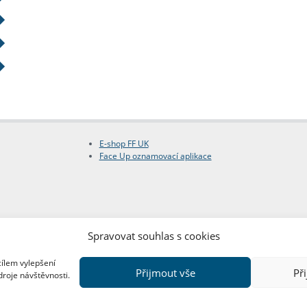
E-shop FF UK
Face Up oznamovací aplikace
Spravovat souhlas s cookies
cílem vylepšení
Přijmout vše
Př
droje návštěvnosti.
Copyright © FF UK 2026
Design:
Red Peppers