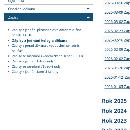
tajemníka
2026-03-16 Záp
Opatření děkana
2026-03-09 Záp
Zápisy
2026-03-02 Záp
Zápisy z jednání předsednictva Akademického
2026-02-23 Záp
senátu FF UK
2026-02-16 Záp
Zápisy z jednání kolegia děkana
Zápisy z porad děkana s vedoucími základních
2026-02-09 Záp
součástí
Zápisy ze zasedání Akademického senátu FF UK
2026-02-02 Záp
Zápisy z jednání Ediční rady
Zápisy ze zasedání Vědecké rady
2026-01-26 Záp
Zápisy z jednání komisí fakulty
2026-01-12 Záp
2026-01-05 Záp
Rok 2025
Rok 2024
Rok 2023