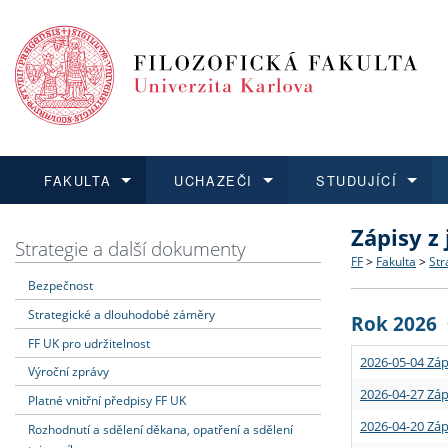
FAKULTA
UCHAZEČI
STUDUJÍCÍ
Zápisy z
FAKULTA
UCHAZEČI
STUDUJÍCÍ
VĚDA A VÝZKUM
ZAHRANIČÍ
Struktura a
Co studova
Bakalářsk
O vědě a 
Aktuální n
Strategie a další dokumenty
FF
>
Fakulta
>
Str
Bezpečnost
Dozvědět se více
Podat přihlášku
Dozvědět se více
Dozvědět se více
Dozvědět se více
Strategie 
Učitelské 
Doktorské
Akademické
Vyjíždějící
Strategické a dlouhodobé záměry
Rok 2026
Podpora a
Informace 
Rigorózní 
Granty a p
Přijíždějíc
FF UK pro udržitelnost
2026-05-04 Záp
Výroční zprávy
Absolventi
Vyjíždějíc
2026-04-27 Záp
Platné vnitřní předpisy FF UK
2026-04-20 Záp
Rozhodnutí a sdělení děkana, opatření a sdělení
Fakultní š