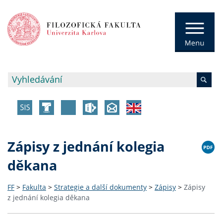
Zápisy z jednání kolegia
děkana
FF
>
Fakulta
>
Strategie a další dokumenty
>
Zápisy
>
Zápisy
z jednání kolegia děkana