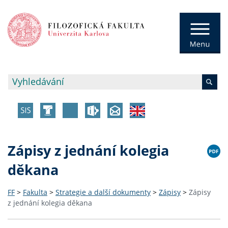
Zápisy z jednání kolegia
děkana
FF
>
Fakulta
>
Strategie a další dokumenty
>
Zápisy
>
Zápisy
z jednání kolegia děkana