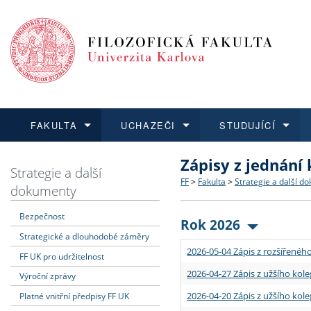
FAKULTA
UCHAZEČI
STUDUJÍCÍ
Zápisy z jednání
FAKULTA
UCHAZEČI
STUDUJÍCÍ
VĚDA A VÝZKUM
ZAHRANIČÍ
Struktura a historie
Co studovat a jak se přihlá
Bakalářské a magisterské
O vědě a výzkumu na FF
Aktuální nabídky a výběrov
Strategie a další
FF
>
Fakulta
>
Strategie a další d
dokumenty
Dozvědět se více
Podat přihlášku
Dozvědět se více
Dozvědět se více
Dozvědět se více
Strategie a další dokumen
Učitelské studijní program
Doktorské studium
Akademické kvalifikace
Vyjíždějící studenti
Bezpečnost
Rok 2026
Strategické a dlouhodobé záměry
Podpora a benefity pro z
Informace k průběhu přijím
Rigorózní řízení
Granty a projekty
Přijíždějící studenti
2026-05-04 Zápis z rozšířeného
FF UK pro udržitelnost
Absolventi fakulty
Vyjíždějící zaměstnanci
2026-04-27 Zápis z užšího kole
Výroční zprávy
2026-04-20 Zápis z užšího kole
Platné vnitřní předpisy FF UK
Fakultní školy FF UK