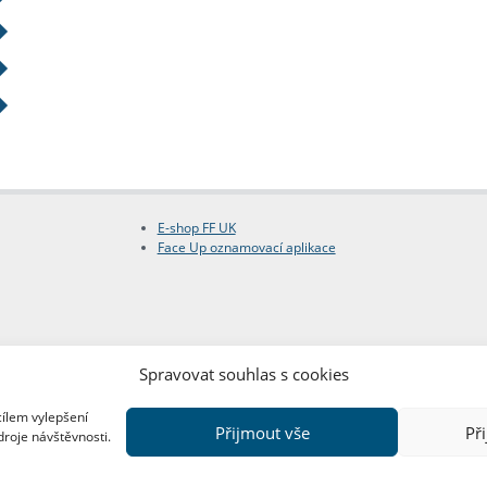
E-shop FF UK
Face Up oznamovací aplikace
Spravovat souhlas s cookies
cílem vylepšení
Přijmout vše
Př
droje návštěvnosti.
Copyright © FF UK 2026
Design:
Red Peppers