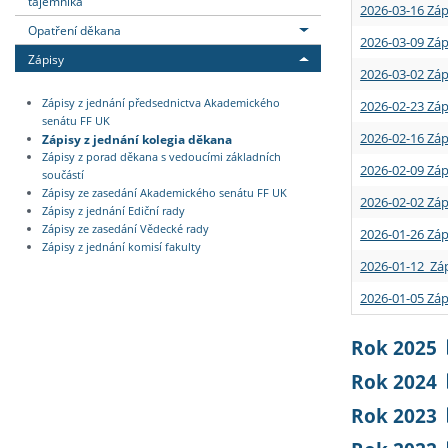
tajemníka
2026-03-16 Záp
Opatření děkana
2026-03-09 Záp
Zápisy
2026-03-02 Záp
Zápisy z jednání předsednictva Akademického
2026-02-23 Záp
senátu FF UK
2026-02-16 Záp
Zápisy z jednání kolegia děkana
Zápisy z porad děkana s vedoucími základních
2026-02-09 Záp
součástí
Zápisy ze zasedání Akademického senátu FF UK
2026-02-02 Záp
Zápisy z jednání Ediční rady
Zápisy ze zasedání Vědecké rady
2026-01-26 Záp
Zápisy z jednání komisí fakulty
2026-01-12 Záp
2026-01-05 Záp
Rok 2025
Rok 2024
Rok 2023