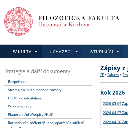
FAKULTA
UCHAZEČI
STUDUJÍCÍ
Zápisy z
FAKULTA
UCHAZEČI
STUDUJÍCÍ
VĚDA A VÝZKUM
ZAHRANIČÍ
Struktura a
Co studova
Bakalářsk
O vědě a 
Aktuální n
Strategie a další dokumenty
FF
>
Fakulta
>
Str
Bezpečnost
Dozvědět se více
Podat přihlášku
Dozvědět se více
Dozvědět se více
Dozvědět se více
Strategie 
Učitelské 
Doktorské
Akademické
Vyjíždějící
Strategické a dlouhodobé záměry
Rok 2026
Podpora a
Informace 
Rigorózní 
Granty a p
Přijíždějíc
FF UK pro udržitelnost
2026-05-04 Záp
Výroční zprávy
Absolventi
Vyjíždějíc
2026-04-27 Záp
Platné vnitřní předpisy FF UK
2026-04-20 Záp
Rozhodnutí a sdělení děkana, opatření a sdělení
Fakultní š