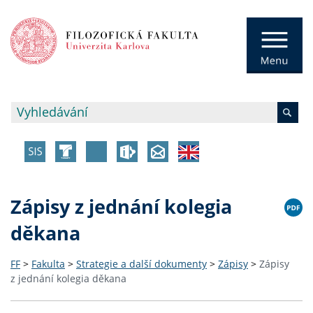
Zápisy z jednání kolegia
děkana
FF
>
Fakulta
>
Strategie a další dokumenty
>
Zápisy
>
Zápisy
z jednání kolegia děkana