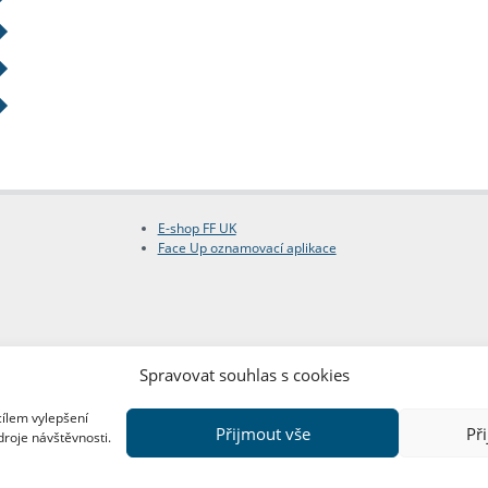
E-shop FF UK
Face Up oznamovací aplikace
Spravovat souhlas s cookies
cílem vylepšení
Přijmout vše
Př
droje návštěvnosti.
Copyright © FF UK 2026
Design:
Red Peppers