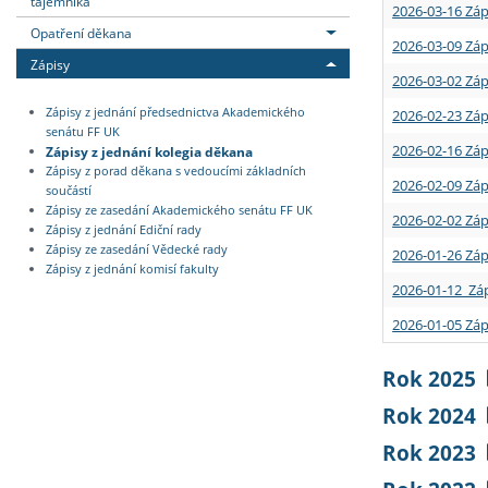
tajemníka
2026-03-16 Záp
Opatření děkana
2026-03-09 Záp
Zápisy
2026-03-02 Záp
Zápisy z jednání předsednictva Akademického
2026-02-23 Záp
senátu FF UK
2026-02-16 Záp
Zápisy z jednání kolegia děkana
Zápisy z porad děkana s vedoucími základních
2026-02-09 Záp
součástí
Zápisy ze zasedání Akademického senátu FF UK
2026-02-02 Záp
Zápisy z jednání Ediční rady
Zápisy ze zasedání Vědecké rady
2026-01-26 Záp
Zápisy z jednání komisí fakulty
2026-01-12 Záp
2026-01-05 Záp
Rok 2025
Rok 2024
Rok 2023