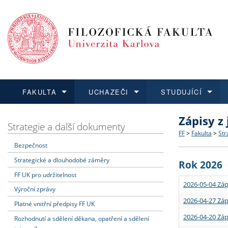
FAKULTA
UCHAZEČI
STUDUJÍCÍ
Zápisy z
FAKULTA
UCHAZEČI
STUDUJÍCÍ
VĚDA A VÝZKUM
ZAHRANIČÍ
Struktura a
Co studova
Bakalářsk
O vědě a 
Aktuální n
Strategie a další dokumenty
FF
>
Fakulta
>
Str
Bezpečnost
Dozvědět se více
Podat přihlášku
Dozvědět se více
Dozvědět se více
Dozvědět se více
Strategie 
Učitelské 
Doktorské
Akademické
Vyjíždějící
Strategické a dlouhodobé záměry
Rok 2026
Podpora a
Informace 
Rigorózní 
Granty a p
Přijíždějíc
FF UK pro udržitelnost
2026-05-04 Záp
Výroční zprávy
Absolventi
Vyjíždějíc
2026-04-27 Záp
Platné vnitřní předpisy FF UK
2026-04-20 Záp
Rozhodnutí a sdělení děkana, opatření a sdělení
Fakultní š