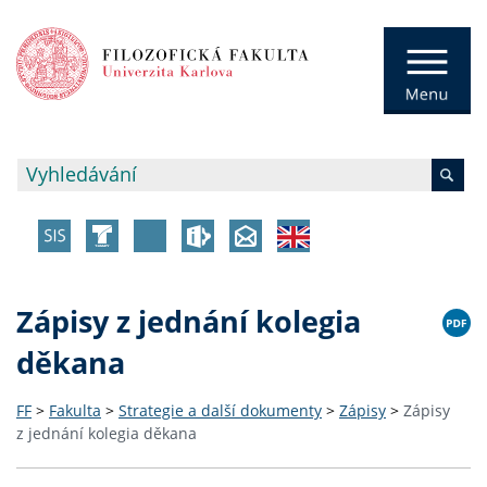
Zápisy z jednání kolegia
děkana
FF
>
Fakulta
>
Strategie a další dokumenty
>
Zápisy
>
Zápisy
z jednání kolegia děkana