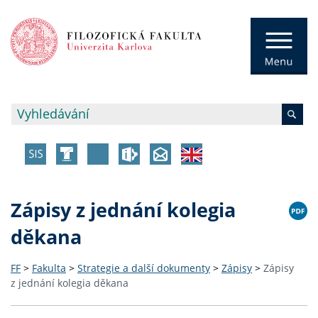
Zápisy z jednání kolegia
děkana
FF
>
Fakulta
>
Strategie a další dokumenty
>
Zápisy
>
Zápisy
z jednání kolegia děkana