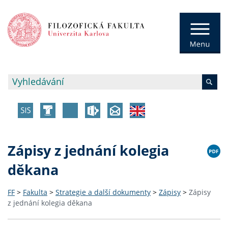
Zápisy z jednání kolegia
děkana
FF
>
Fakulta
>
Strategie a další dokumenty
>
Zápisy
>
Zápisy
z jednání kolegia děkana