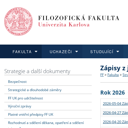
FAKULTA
UCHAZEČI
STUDUJÍCÍ
Zápisy z
FAKULTA
UCHAZEČI
STUDUJÍCÍ
VĚDA A VÝZKUM
ZAHRANIČÍ
Struktura a
Co studova
Bakalářsk
O vědě a 
Aktuální n
Strategie a další dokumenty
FF
>
Fakulta
>
Str
Bezpečnost
Dozvědět se více
Podat přihlášku
Dozvědět se více
Dozvědět se více
Dozvědět se více
Strategie 
Učitelské 
Doktorské
Akademické
Vyjíždějící
Strategické a dlouhodobé záměry
Rok 2026
Podpora a
Informace 
Rigorózní 
Granty a p
Přijíždějíc
FF UK pro udržitelnost
2026-05-04 Záp
Výroční zprávy
Absolventi
Vyjíždějíc
2026-04-27 Záp
Platné vnitřní předpisy FF UK
2026-04-20 Záp
Rozhodnutí a sdělení děkana, opatření a sdělení
Fakultní š