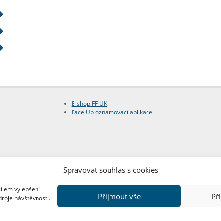
E-shop FF UK
Face Up oznamovací aplikace
Spravovat souhlas s cookies
cílem vylepšení
Přijmout vše
Př
droje návštěvnosti.
Copyright © FF UK 2026
Design:
Red Peppers