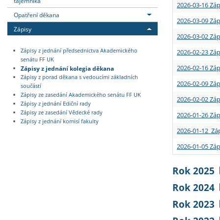
tajemníka
2026-03-16 Záp
Opatření děkana
2026-03-09 Záp
Zápisy
2026-03-02 Záp
Zápisy z jednání předsednictva Akademického
2026-02-23 Záp
senátu FF UK
2026-02-16 Záp
Zápisy z jednání kolegia děkana
Zápisy z porad děkana s vedoucími základních
2026-02-09 Záp
součástí
Zápisy ze zasedání Akademického senátu FF UK
2026-02-02 Záp
Zápisy z jednání Ediční rady
Zápisy ze zasedání Vědecké rady
2026-01-26 Záp
Zápisy z jednání komisí fakulty
2026-01-12 Záp
2026-01-05 Záp
Rok 2025
Rok 2024
Rok 2023