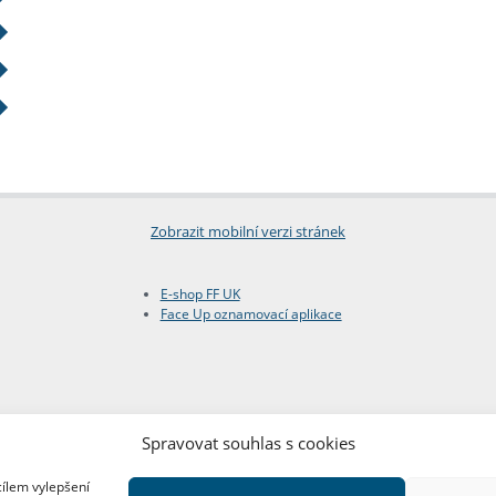
Zobrazit mobilní verzi stránek
E-shop FF UK
Face Up oznamovací aplikace
Spravovat souhlas s cookies
cílem vylepšení