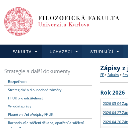
FAKULTA
UCHAZEČI
STUDUJÍCÍ
Zápisy z
FAKULTA
UCHAZEČI
STUDUJÍCÍ
VĚDA A VÝZKUM
ZAHRANIČÍ
Struktura a
Co studova
Bakalářsk
O vědě a 
Aktuální n
Strategie a další dokumenty
FF
>
Fakulta
>
Str
Bezpečnost
Dozvědět se více
Podat přihlášku
Dozvědět se více
Dozvědět se více
Dozvědět se více
Strategie 
Učitelské 
Doktorské
Akademické
Vyjíždějící
Strategické a dlouhodobé záměry
Rok 2026
Podpora a
Informace 
Rigorózní 
Granty a p
Přijíždějíc
FF UK pro udržitelnost
2026-05-04 Záp
Výroční zprávy
Absolventi
Vyjíždějíc
2026-04-27 Záp
Platné vnitřní předpisy FF UK
2026-04-20 Záp
Rozhodnutí a sdělení děkana, opatření a sdělení
Fakultní š