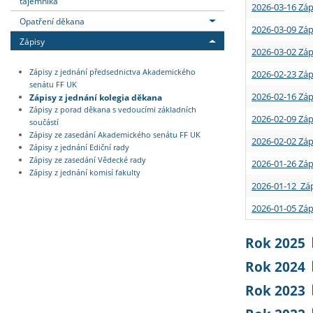
tajemníka
2026-03-16 Záp
Opatření děkana
2026-03-09 Záp
Zápisy
2026-03-02 Záp
Zápisy z jednání předsednictva Akademického
2026-02-23 Záp
senátu FF UK
2026-02-16 Záp
Zápisy z jednání kolegia děkana
Zápisy z porad děkana s vedoucími základních
2026-02-09 Záp
součástí
Zápisy ze zasedání Akademického senátu FF UK
2026-02-02 Záp
Zápisy z jednání Ediční rady
Zápisy ze zasedání Vědecké rady
2026-01-26 Záp
Zápisy z jednání komisí fakulty
2026-01-12 Záp
2026-01-05 Záp
Rok 2025
Rok 2024
Rok 2023