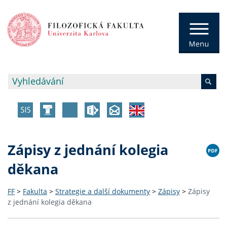
Zápisy z jednání kolegia
děkana
FF
>
Fakulta
>
Strategie a další dokumenty
>
Zápisy
>
Zápisy
z jednání kolegia děkana