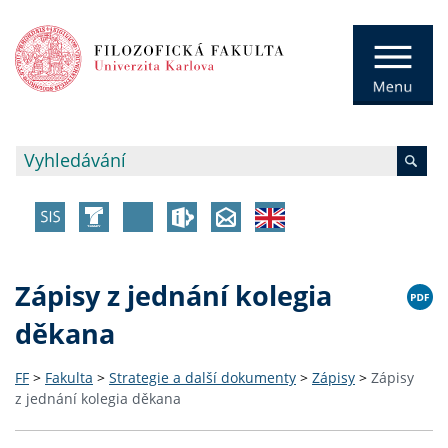
Zápisy z jednání kolegia
děkana
FF
>
Fakulta
>
Strategie a další dokumenty
>
Zápisy
>
Zápisy
z jednání kolegia děkana