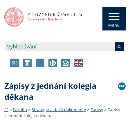
Zápisy z jednání kolegia
děkana
FF
>
Fakulta
>
Strategie a další dokumenty
>
Zápisy
>
Zápisy
z jednání kolegia děkana