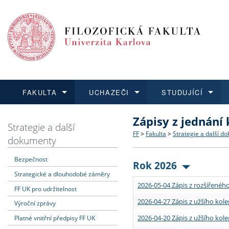
FAKULTA
UCHAZEČI
STUDUJÍCÍ
Zápisy z jednání
FAKULTA
UCHAZEČI
STUDUJÍCÍ
VĚDA A VÝZKUM
ZAHRANIČÍ
Struktura a historie
Co studovat a jak se přihlá
Bakalářské a magisterské
O vědě a výzkumu na FF
Aktuální nabídky a výběrov
Strategie a další
FF
>
Fakulta
>
Strategie a další d
dokumenty
Dozvědět se více
Podat přihlášku
Dozvědět se více
Dozvědět se více
Dozvědět se více
Strategie a další dokumen
Učitelské studijní program
Doktorské studium
Akademické kvalifikace
Vyjíždějící studenti
Bezpečnost
Rok 2026
Strategické a dlouhodobé záměry
Podpora a benefity pro z
Informace k průběhu přijím
Rigorózní řízení
Granty a projekty
Přijíždějící studenti
2026-05-04 Zápis z rozšířeného
FF UK pro udržitelnost
Absolventi fakulty
Vyjíždějící zaměstnanci
2026-04-27 Zápis z užšího kole
Výroční zprávy
2026-04-20 Zápis z užšího kole
Platné vnitřní předpisy FF UK
Fakultní školy FF UK