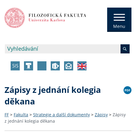
Zápisy z jednání kolegia
děkana
FF
>
Fakulta
>
Strategie a další dokumenty
>
Zápisy
>
Zápisy
z jednání kolegia děkana