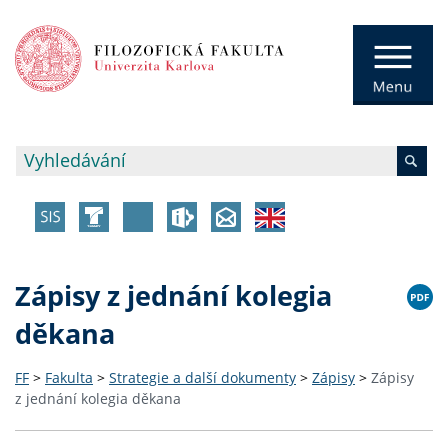
Zápisy z jednání kolegia
děkana
FF
>
Fakulta
>
Strategie a další dokumenty
>
Zápisy
>
Zápisy
z jednání kolegia děkana